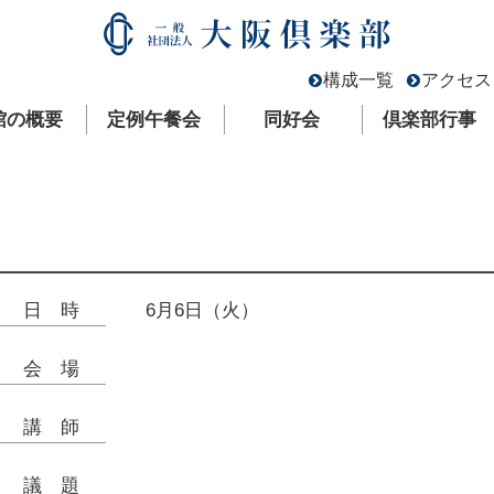
構成一覧
アクセス
館の概要
定例午餐会
同好会
倶楽部行事
日時
6月6日（火）
会場
講師
議題