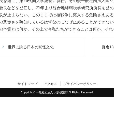
長を経て、第26代同大学総長に就任。その後一般社団法人国立
会長などを歴任し、21年より総合地球環境学研究所所長を務
攻が止まらない。このままでは核戦争に突入する危険さえある
の悲惨さを熟知しているはずなのになぜ止めることができない
の本質とは何か。その上で今私たちができることは何か。それ
世界に誇る日本の妖怪文化
鎌倉1
サイトマップ
アクセス
プライバシーポリシー
Copyright © 一般社団法人 大阪倶楽部 All Rights Reserved.