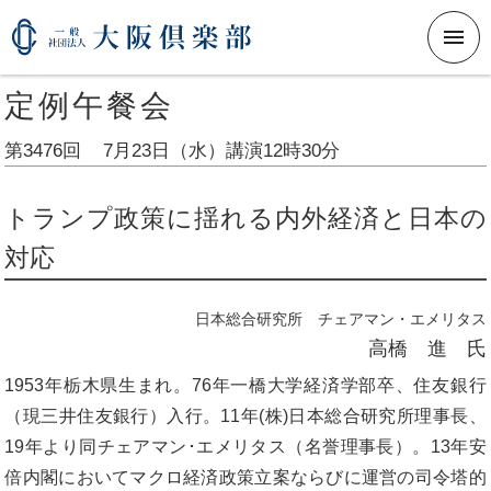
メニ
定例午餐会
第3476回
7月23日（水）
講演12時30分
トランプ政策に揺れる内外経済と日本の
対応
日本総合研究所 チェアマン・エメリタス
高橋 進 氏
1953年栃木県生まれ。76年一橋大学経済学部卒、住友銀行
（現三井住友銀行）入行。11年(株)日本総合研究所理事長、
19年より同チェアマン･エメリタス（名誉理事長）。13年安
倍内閣においてマクロ経済政策立案ならびに運営の司令塔的