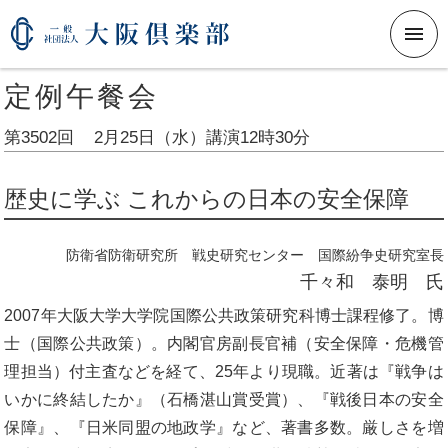
メニ
定例午餐会
第3502回
2月25日（水）
講演12時30分
歴史に学ぶ これからの日本の安全保障
防衛省防衛研究所
戦史研究センター 国際紛争史研究室長
千々和 泰明 氏
2007年大阪大学大学院国際公共政策研究科博士課程修了。博
士（国際公共政策）。内閣官房副長官補（安全保障・危機管
理担当）付主査などを経て、25年より現職。近著は『戦争は
いかに終結したか』（石橋湛山賞受賞）、『戦後日本の安全
保障』、『日米同盟の地政学』など、著書多数。厳しさを増