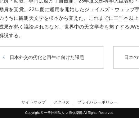
究所・助教。専門は遠方宇宙観測。23年度文部科学大臣表彰
励賞を受賞。22年夏に運用を開始したジェイムズ・ウェッブ宇
のうちに観測天文学を根本から変えた。これまでに三千本以上
成果が熱く議論されるなど、世界中の天文学者を魅了するJW
解説する。
日本外交の劣化と再生に向けた課題
日本の
サイトマップ
アクセス
プライバシーポリシー
Copyright © 一般社団法人 大阪倶楽部 All Rights Reserved.