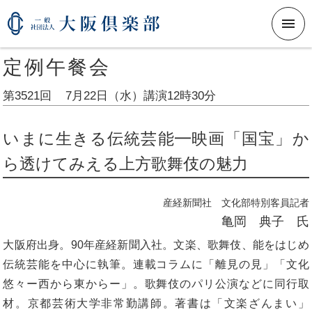
メニ
定例午餐会
第3521回
7月22日（水）
講演12時30分
いまに生きる伝統芸能━映画「国宝」か
ら透けてみえる上方歌舞伎の魅力
産経新聞社 文化部特別客員記者
亀岡 典子 氏
大阪府出身。90年産経新聞入社。文楽、歌舞伎、能をはじめ
伝統芸能を中心に執筆。連載コラムに「離見の見」「文化
悠々ー西から東からー」。歌舞伎のパリ公演などに同行取
材。京都芸術大学非常勤講師。著書は「文楽ざんまい」