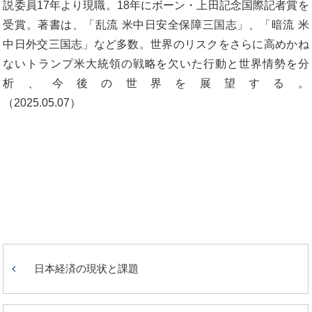
説委員17年より現職。18年にボーン・上田記念国際記者賞を
受賞。著書は、「乱流 米中日安全保障三国志」、「暗流 米
中日外交三国志」など多数。世界のリスクをさらに高めかね
ないトランプ米大統領の戦略を欠いた行動と世界情勢を分
析、今後の世界を展望する。
（2
日本経済の現状と課題