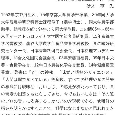
伏木 亨 氏
1953年京都府生れ、75年京都大学農学部卒業、80年同大学
大学院農学研究科博士課程修了（農学博士）、同大学農学部
助手、助教授を経て94年より同大学教授、この間85年～86年
米国イーストカロライナ大学医学部客員研究員、15年京都大
学名誉教授、龍谷大学農学部食品栄養学科教授、食の嗜好研
究センター長。日本香辛料研究会会長、日本料理アカデミー
理事、和食文化国民会議会長、08年安藤百福賞、09年日本栄
養・食糧学会賞、12年日本農芸化学会賞受賞、14年紫綬褒章
受章。著書に「だしの神秘」「味覚と嗜好のサイエンス」
「人間は脳で食べている」等多数。すべての料理や食の開発
の根底には曖昧な「おいしさ」の感覚が横たわっており、食
の現場の困惑をもたらしてきた。今でもおいしさは「その道
のプロの舌」に依存するしかないのが現状である。食嗜好の
構造を明らかにすることで、科学になじまないと思われてき