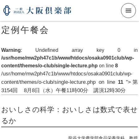
メニ
定例午餐会
Warning
: Undefined array key 0 in
/usr/home/mw2ph47c1b/www/htdocs/osaka0901club/wp-
content/themes/o-club/single-lecture.php
on line
8
/usr/home/mw2ph47c1b/www/htdocs/osaka0901club/wp-
content/themes/o-club/single-lecture.php on line
11
">
第
3154回
8月8日（水）
午餐11時00分 講演12時30分
おいしさの科学：おいしさは数式で表せ
るか
龍谷大学農学部食品栄養学科 教授