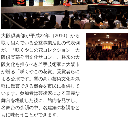
大阪倶楽部が平成22年（2010）から
取り組んでいる公益事業活動の代表例
が、「咲くやこの花コレクション 大
阪倶楽部公開文化サロン」。将来の大
阪文化を担うべき若手芸術家に大阪市
が贈る「咲くやこの花賞」受賞者らに
よる公演です。質の高い芸術文化を気
軽に鑑賞できる機会を市民に提供して
います。参加者は芸術家による華麗な
舞台を堪能した後に、館内を見学し、
名舞台の余韻の中、名建築の格調をと
もに味わうことができます。