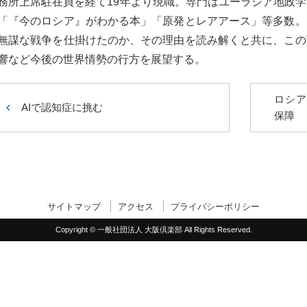
務所上席駐在員を経て19年より現職。専門はユーラシア地政
「『今のロシア』がわかる本」「原発とレアアース」等多数。
無謀な戦争を仕掛けたのか、その理由を読み解くと共に、この
響など今後の世界情勢の行方を展望する。
ロシア
AIで認知症に挑む
保障
サイトマップ
アクセス
プライバシーポリシー
Copyright © 一般社団法人 大阪倶楽部 All Rights Reserved.