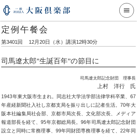
メニ
定例午餐会
第3401回
12月20日（水）
講演12時30分
司馬遼太郎”生誕百年”の節目に
司馬遼太郎記念財団 理事長
上村 洋行 氏
1943年東大阪市生まれ。同志社大学法学部法律学科卒業、67
年産経新聞社入社し京都支局を振り出しに記者生活。70年大
阪本社編集局社会部、京都市局次長、文化部次長、メディア
報道部長を経て、95年京都総局長。96年司馬遼太郎記念財団
設立と同時に常務理事、99年同財団専務理事を経て、22年同